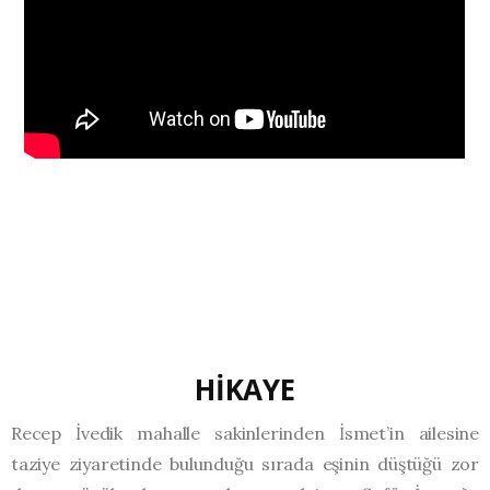
HİKAYE
Recep İvedik mahalle sakinlerinden İsmet’in ailesine
taziye ziyaretinde bulunduğu sırada eşinin düştüğü zor