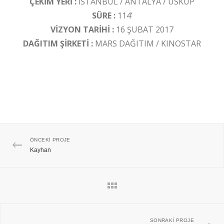
ÇEKİM YERİ :
İSTANBUL / ANTALYA / ÜSKÜP
SÜRE :
114’
VİZYON TARİHİ :
16 ŞUBAT 2017
DAĞITIM ŞİRKETİ :
MARS DAĞITIM / KINOSTAR
ÖNCEKI PROJE
Kayhan
SONRAKI PROJE