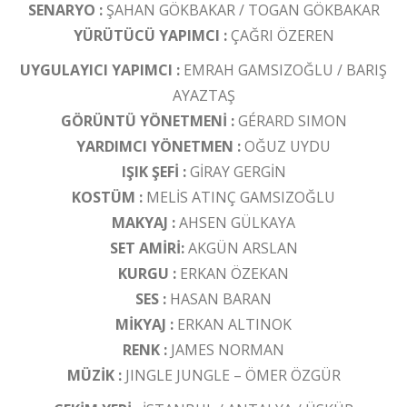
SENARYO :
ŞAHAN GÖKBAKAR / TOGAN GÖKBAKAR
YÜRÜTÜCÜ YAPIMCI :
ÇAĞRI ÖZEREN
UYGULAYICI YAPIMCI :
EMRAH GAMSIZOĞLU / BARIŞ
AYAZTAŞ
GÖRÜNTÜ YÖNETMENİ :
GÉRARD SIMON
YARDIMCI YÖNETMEN :
OĞUZ UYDU
IŞIK ŞEFİ :
GİRAY GERGİN
KOSTÜM :
MELİS ATINÇ GAMSIZOĞLU
MAKYAJ :
AHSEN GÜLKAYA
SET AMİRİ:
AKGÜN ARSLAN
KURGU :
ERKAN ÖZEKAN
SES :
HASAN BARAN
MİKYAJ :
ERKAN ALTINOK
RENK :
JAMES NORMAN
MÜZİK :
JINGLE JUNGLE – ÖMER ÖZGÜR