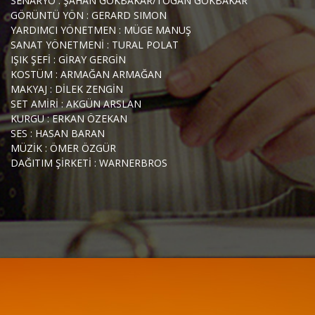
SENARYO : ŞAHAN GÖKBAKAR/TOGAN GÖKBAKAR
GÖRÜNTÜ YÖN : GERARD SIMON
YARDIMCI YÖNETMEN : MÜGE MANUŞ
SANAT YÖNETMENİ : TURAL POLAT
IŞIK ŞEFİ : GİRAY GERGİN
KOSTÜM : ARMAĞAN ARMAĞAN
MAKYAJ : DİLEK ZENGİN
SET AMİRİ : AKGÜN ARSLAN
KURGU : ERKAN ÖZEKAN
SES : HASAN BARAN
MÜZİK : ÖMER ÖZGÜR
DAĞITIM ŞİRKETİ : WARNERBROS