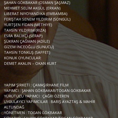
ŞAHAN GÖKBAKAR (OSMAN ŞAŞMAZ)
MEHMET SELİM AKGÜL (ERKAN)
LIBERAT NIYOYANDIKA (EMBAMBA)
FERİŞTAH SENEM YILDIRIM (SONGÜL)
YURTŞEN FİDAN (METHİYE)
TAHSİN YILDIRIM (RIZA)
ESRA BALIKÇI (SERAP)
ŞÜKRAN ÇAĞMAN (ADİLE)
GİZEM İNCEOĞLU (SUNUCU)
TAHSİN TONKUŞ (SAFFET)
KONUK OYUNCULAR:
DEMET AKALIN – OKAN KURT
YAPIM ŞİRKETİ : ÇAMAŞIRHANE FİLM
YAPIMCI : ŞAHAN GÖKBAKAR/TOGAN GÖKBAKAR
YÜRÜTÜCÜ YAPIMCI : ÇAĞRI ÖZEREN
UYGULAYICI YAPIMCILAR : BARIŞ AYAZTAŞ & MAHİR
ALTUNDAĞ
YÖNETMEN : TOGAN GÖKBAKAR